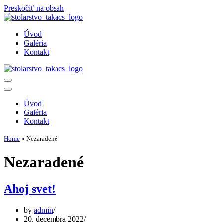
Preskočiť na obsah
Úvod
Galéria
Kontakt
Menu
navigácie
Menu
navigácie
Úvod
Galéria
Kontakt
Home
»
Nezaradené
Nezaradené
Ahoj svet!
by
admin
20. decembra 2022